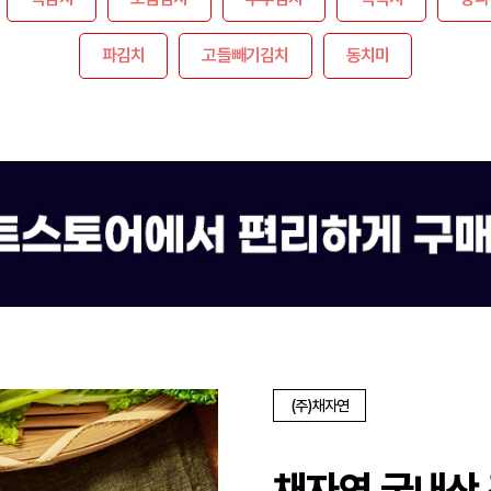
파김치
고들빼기김치
동치미
(주)채자연
채자연 국내산