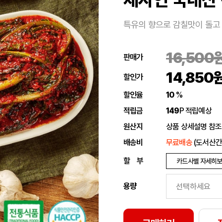
특유의 향으로 감칠맛이 돌고
16,500
판매가
14,850
할인가
할인율
10
%
적립금
149
P
적립예상
원산지
상품 상세설명 참조
배송비
무료배송
(도서산간
할 부
카드사별 자세히
용량