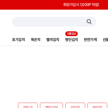
회원가입시 1,000P 적립!
포기김치
묵은지
별미김치
명인김치
반찬가게
선
깍두기
깻잎김치
갓김치
맛김치