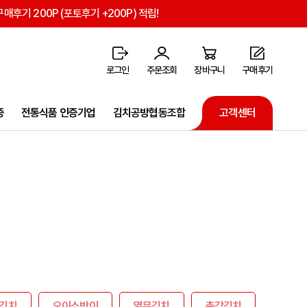
구매후기 200P (포토후기 +200P) 적립!
로그인
주문조회
장바구니
구매후기
증
전통식품 인증기업
김치공방협동조합
고객센터
김치
오이소박이
열무김치
총각김치