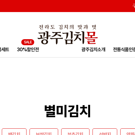
물세트
30%할인전
광주김치소개
전통식품인
별미김치
백김치
보쌈김치
부추김치
석박지
양파